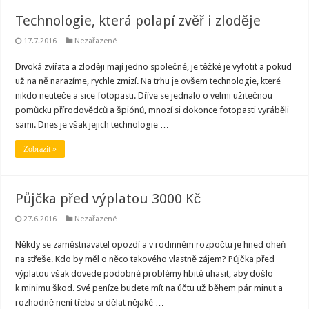
Technologie, která polapí zvěř i zloděje
17.7.2016
Nezařazené
Divoká zvířata a zloději mají jedno společné, je těžké je vyfotit a pokud
už na ně narazíme, rychle zmizí. Na trhu je ovšem technologie, které
nikdo neuteče a sice fotopasti. Dříve se jednalo o velmi užitečnou
pomůcku přírodovědců a špiónů, mnozí si dokonce fotopasti vyráběli
sami. Dnes je však jejich technologie …
Zobrazit »
Půjčka před výplatou 3000 Kč
27.6.2016
Nezařazené
Někdy se zaměstnavatel opozdí a v rodinném rozpočtu je hned oheň
na střeše. Kdo by měl o něco takového vlastně zájem? Půjčka před
výplatou však dovede podobné problémy hbitě uhasit, aby došlo
k minimu škod. Své peníze budete mít na účtu už během pár minut a
rozhodně není třeba si dělat nějaké …