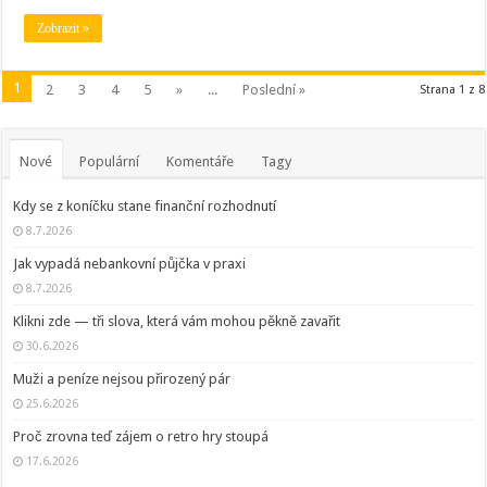
Zobrazit »
1
2
3
4
5
»
...
Poslední »
Strana 1 z 8
Nové
Populární
Komentáře
Tagy
Kdy se z koníčku stane finanční rozhodnutí
8.7.2026
Jak vypadá nebankovní půjčka v praxi
8.7.2026
Klikni zde — tři slova, která vám mohou pěkně zavařit
30.6.2026
Muži a peníze nejsou přirozený pár
25.6.2026
Proč zrovna teď zájem o retro hry stoupá
17.6.2026