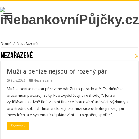
Domů
/
Nezařazené
Nezařazené
Muži a peníze nejsou přirozený pár
25.6.2026
Nezařazené
Muži a peníze nejsou přirozený pár Zní to paradoxně. Tradičně se
přece muži považují za ty, kdo „vydělávají a rozhodují“. Jenže
vydělávat a aktivně řídit vlastní finance jsou dvě různé věci. Výzkumy z
prostředí osobních financí ukazují, že muži sice ochotněji riskují při
investicích, ale systematické plánování — rozpočet, spoření, …
Zobrazit »