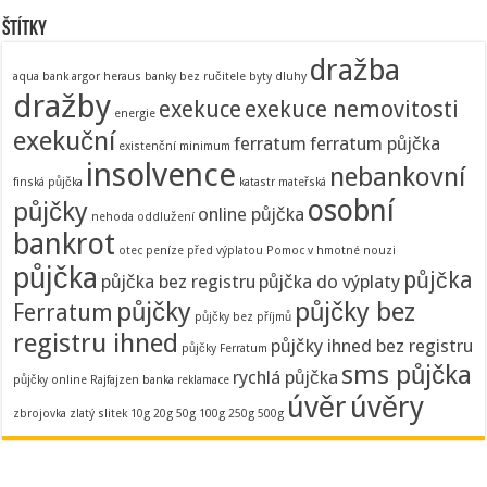
Štítky
dražba
aqua bank
argor heraus
banky
bez ručitele
byty
dluhy
dražby
exekuce
exekuce nemovitosti
energie
exekuční
ferratum
ferratum půjčka
existenční minimum
insolvence
nebankovní
finská půjčka
katastr
mateřská
osobní
půjčky
online půjčka
nehoda
oddlužení
bankrot
otec
peníze před výplatou
Pomoc v hmotné nouzi
půjčka
půjčka
půjčka bez registru
půjčka do výplaty
půjčky
půjčky bez
Ferratum
půjčky bez příjmů
registru ihned
půjčky ihned bez registru
půjčky Ferratum
sms půjčka
rychlá půjčka
půjčky online
Rajfajzen banka
reklamace
úvěr
úvěry
zbrojovka
zlatý slitek 10g 20g 50g 100g 250g 500g