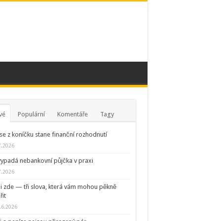
vé
Populární
Komentáře
Tagy
se z koníčku stane finanční rozhodnutí
7.2026
vypadá nebankovní půjčka v praxi
7.2026
ni zde — tři slova, která vám mohou pěkně
řit
.6.2026