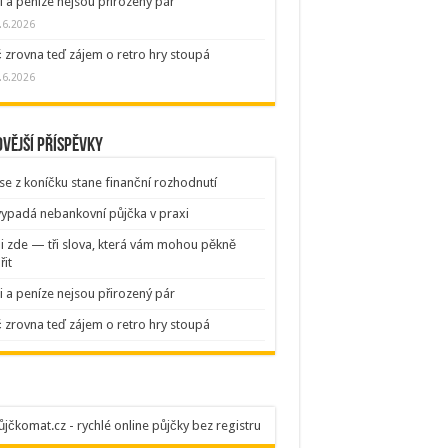
 a peníze nejsou přirozený pár
.6.2026
 zrovna teď zájem o retro hry stoupá
.6.2026
vější příspěvky
se z koníčku stane finanční rozhodnutí
vypadá nebankovní půjčka v praxi
ni zde — tři slova, která vám mohou pěkně
řit
 a peníze nejsou přirozený pár
 zrovna teď zájem o retro hry stoupá