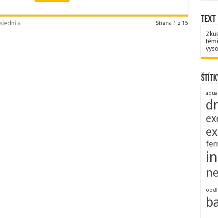
Text
slední »
Strana 1 z 15
Zkus
témě
vyso
Štítk
aqua
d
ex
ex
fer
i
ne
oddl
b