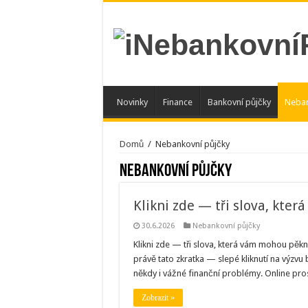
Novinky
Finance
Bankovní půjčky
Neban
Domů
/
Nebankovní půjčky
Nebankovní půjčky
Klikni zde — tři slova, kte
30.6.2026
Nebankovní půjčky
Klikni zde — tři slova, která vám mohou pěkně
právě tato zkratka — slepé kliknutí na výzvu
někdy i vážné finanční problémy. Online pro
Zobrazit »