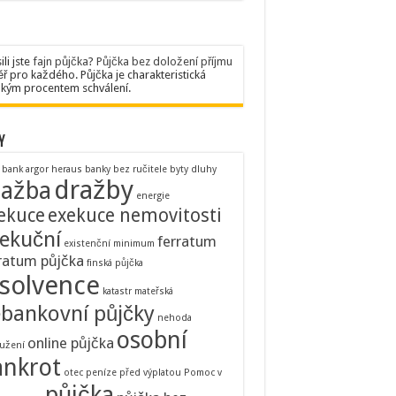
ili jste
fajn půjčka
?
Půjčka bez doložení příjmu
ř pro každého. Půjčka je charakteristická
kým procentem schválení.
y
 bank
argor heraus
banky
bez ručitele
byty
dluhy
dražby
ražba
energie
ekuce
exekuce nemovitosti
ekuční
ferratum
existenční minimum
ratum půjčka
finská půjčka
nsolvence
katastr
mateřská
bankovní půjčky
nehoda
osobní
online půjčka
užení
ankrot
otec
peníze před výplatou
Pomoc v
půjčka