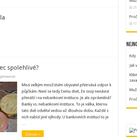
Muži
25
la
Proč
17
Nejno
Kdy 
Jak 
ec spolehlivé?
Klik
jímavosti
zava
Mezi velkým množstvím obyvatel přetrvává odpor k
Muži
půjčkám. Není se tedy čemu divit, že svoji nenávist
přenáší i na nebankovní instituce. Je ale oprávněná?
Proč
Banky vs. nebankovní instituce. To je válka, kterou
tato dvě odvětví vedou už dlouhou dobu. Každé z
nich nabízí jiné výhody. U bankovních institucí to je
…
Zobrazit »