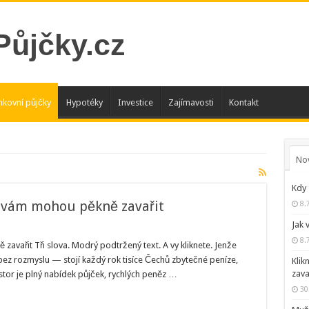
kovní půjčky
Hypotéky
Investice
Zajímavosti
Kontakt
No
Kdy 
rá vám mohou pěkně zavařit
8.
Jak 
8.
 zavařit Tři slova. Modrý podtržený text. A vy kliknete. Jenže
 bez rozmyslu — stojí každý rok tisíce Čechů zbytečné peníze,
Klik
zava
stor je plný nabídek půjček, rychlých peněz …
30