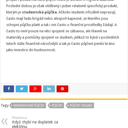
Poslední dobou je však oblíbený i jeden relativně specifický produkt,
kterým je
studentská půjčka
. Ačkoliv studenti oficiálně nepracují,
často mají řadu brigád nebo alespoň kapesné, ze kterého jsou
schopni půjčku platit a tak i oni často o finanční prostředky žádají. A
často to není pouze na věci spojené se zábavou, ale hlavně na
materiály a pomůcky spojené se studiem, jelikož to bývá v posledních
letech stále finančně náročnější a tak je často půjčení peněz bráno
jako investice do budoucnosti.
Tagy
NEBANKOVNÍ PŮJČKY
PŮJČKY
PŮJČKY ONLINE
Předchozí
Když chybí na doplatek za
elektřinu