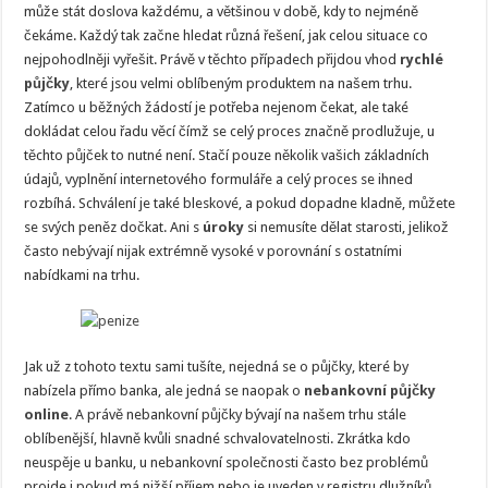
může stát doslova každému, a většinou v době, kdy to nejméně
čekáme. Každý tak začne hledat různá řešení, jak celou situace co
nejpohodlněji vyřešit. Právě v těchto případech přijdou vhod
rychlé
půjčky
, které jsou velmi oblíbeným produktem na našem trhu.
Zatímco u běžných žádostí je potřeba nejenom čekat, ale také
dokládat celou řadu věcí čímž se celý proces značně prodlužuje, u
těchto půjček to nutné není. Stačí pouze několik vašich základních
údajů, vyplnění internetového formuláře a celý proces se ihned
rozbíhá. Schválení je také bleskové, a pokud dopadne kladně, můžete
se svých peněz dočkat. Ani s
úroky
si nemusíte dělat starosti, jelikož
často nebývají nijak extrémně vysoké v porovnání s ostatními
nabídkami na trhu.
Jak už z tohoto textu sami tušíte, nejedná se o půjčky, které by
nabízela přímo banka, ale jedná se naopak o
nebankovní půjčky
online
. A právě nebankovní půjčky bývají na našem trhu stále
oblíbenější, hlavně kvůli snadné schvalovatelnosti. Zkrátka kdo
neuspěje u banku, u nebankovní společnosti často bez problémů
projde i pokud má nižší příjem nebo je uveden v registru dlužníků.