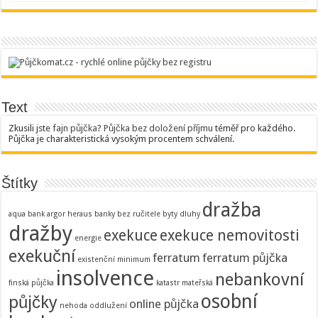
Text
Zkusili jste
fajn půjčka
?
Půjčka bez doložení příjmu
téměř pro každého.
Půjčka je charakteristická vysokým procentem schválení.
Štítky
dražba
aqua bank
argor heraus
banky
bez ručitele
byty
dluhy
dražby
exekuce
exekuce nemovitosti
energie
exekuční
ferratum
ferratum půjčka
existenční minimum
insolvence
nebankovní
finská půjčka
katastr
mateřská
osobní
půjčky
online půjčka
nehoda
oddlužení