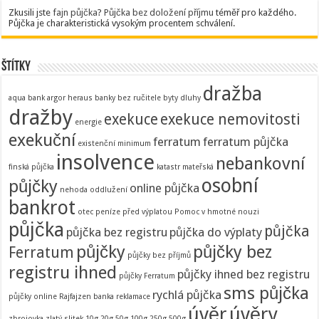
Zkusili jste
fajn půjčka
?
Půjčka bez doložení příjmu
téměř pro každého.
Půjčka je charakteristická vysokým procentem schválení.
Štítky
dražba
aqua bank
argor heraus
banky
bez ručitele
byty
dluhy
dražby
exekuce
exekuce nemovitosti
energie
exekuční
ferratum
ferratum půjčka
existenční minimum
insolvence
nebankovní
finská půjčka
katastr
mateřská
osobní
půjčky
online půjčka
nehoda
oddlužení
bankrot
otec
peníze před výplatou
Pomoc v hmotné nouzi
půjčka
půjčka
půjčka bez registru
půjčka do výplaty
půjčky
půjčky bez
Ferratum
půjčky bez příjmů
registru ihned
půjčky ihned bez registru
půjčky Ferratum
sms půjčka
rychlá půjčka
půjčky online
Rajfajzen banka
reklamace
úvěr
úvěry
zbrojovka
zlatý slitek 10g 20g 50g 100g 250g 500g