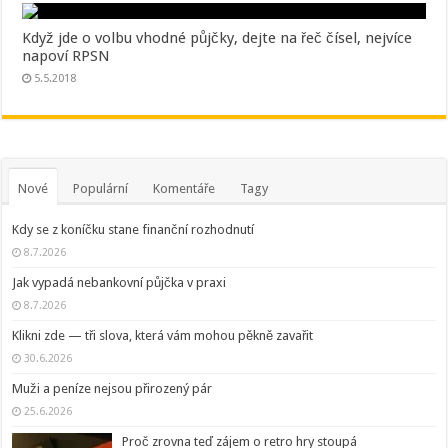
Když jde o volbu vhodné půjčky, dejte na řeč čísel, nejvíce
napoví RPSN
5.5.2018
Nové
Populární
Komentáře
Tagy
Kdy se z koníčku stane finanční rozhodnutí
8.7.2026
Jak vypadá nebankovní půjčka v praxi
8.7.2026
Klikni zde — tři slova, která vám mohou pěkně zavařit
30.6.2026
Muži a peníze nejsou přirozený pár
25.6.2026
Proč zrovna teď zájem o retro hry stoupá