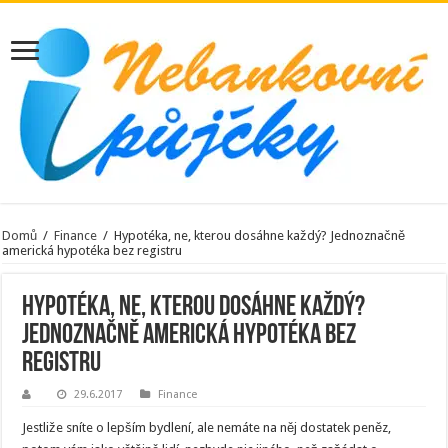
Domů
/
Finance
/
Hypotéka, ne, kterou dosáhne každý? Jednoznačně
americká hypotéka bez registru
Hypotéka, ne, kterou dosáhne každý?
Jednoznačně americká hypotéka bez
registru
29.6.2017
Finance
Jestliže sníte o lepším bydlení, ale nemáte na něj dostatek peněz,