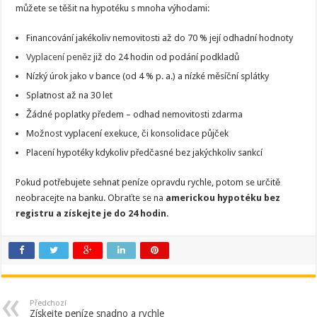
můžete se těšit na hypotéku s mnoha výhodami:
Financování jakékoliv nemovitosti až do 70 % její odhadní hodnoty
Vyplacení peněz
již do 24 hodin od podání podkladů
Nízký úrok jako v bance (od 4 % p. a.) a nízké měsíční splátky
Splatnost až na 30 let
Žádné poplatky předem – odhad nemovitosti zdarma
Možnost vyplacení exekuce, či konsolidace půjček
Placení hypotéky kdykoliv předčasné bez jakýchkoliv sankcí
Pokud potřebujete sehnat peníze opravdu rychle, potom se určitě
neobracejte na banku. Obraťte se na
americkou hypotéku bez
registru a získejte je do 24 hodin
.
Předchozí
Získejte peníze snadno a rychle