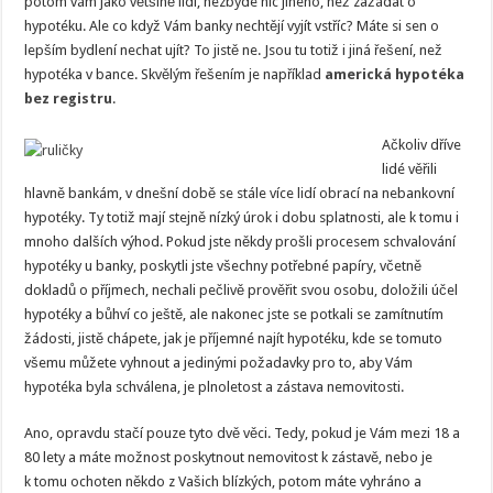
potom vám jako většině lidí, nezbyde nic jiného, než zažádat o
hypotéku. Ale co když Vám banky nechtějí vyjít vstříc? Máte si sen o
lepším bydlení nechat ujít? To jistě ne. Jsou tu totiž i jiná řešení, než
hypotéka v bance. Skvělým řešením je například
americká hypotéka
bez registru
.
Ačkoliv dříve
lidé věřili
hlavně bankám, v dnešní době se stále více lidí obrací na nebankovní
hypotéky. Ty totiž mají stejně nízký úrok i dobu splatnosti, ale k tomu i
mnoho dalších výhod. Pokud jste někdy prošli procesem schvalování
hypotéky u banky, poskytli jste všechny potřebné papíry, včetně
dokladů o příjmech, nechali pečlivě prověřit svou osobu, doložili účel
hypotéky a bůhví co ještě, ale nakonec jste se potkali se zamítnutím
žádosti, jistě chápete, jak je příjemné najít hypotéku, kde se tomuto
všemu můžete vyhnout a jedinými požadavky pro to, aby Vám
hypotéka byla schválena, je plnoletost a zástava nemovitosti.
Ano, opravdu stačí pouze tyto dvě věci. Tedy, pokud je Vám mezi 18 a
80 lety a máte možnost poskytnout nemovitost k zástavě, nebo je
k tomu ochoten někdo z Vašich blízkých, potom máte vyhráno a