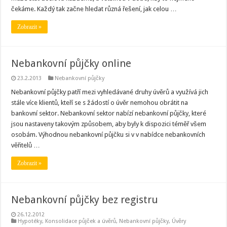
čekáme. Každý tak začne hledat různá řešení, jak celou …
Zobrazit »
Nebankovní půjčky online
23.2.2013
Nebankovní půjčky
Nebankovní půjčky patří mezi vyhledávané druhy úvěrů a využívá jich
stále více klientů, kteří se s žádostí o úvěr nemohou obrátit na
bankovní sektor. Nebankovní sektor nabízí nebankovní půjčky, které
jsou nastaveny takovým způsobem, aby byly k dispozici téměř všem
osobám. Výhodnou nebankovní půjčku si v v nabídce nebankovních
věřitelů …
Zobrazit »
Nebankovní půjčky bez registru
26.12.2012
Hypotéky
,
Konsolidace půjček a úvěrů
,
Nebankovní půjčky
,
Úvěry