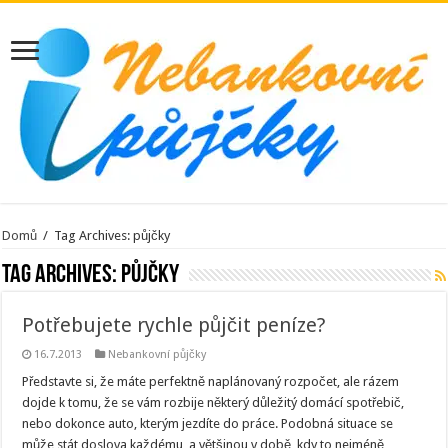
Domů
/
Tag Archives: půjčky
Tag Archives:
půjčky
Potřebujete rychle půjčit peníze?
16.7.2013
Nebankovní půjčky
Představte si, že máte perfektně naplánovaný rozpočet, ale rázem
dojde k tomu, že se vám rozbije některý důležitý domácí spotřebič,
nebo dokonce auto, kterým jezdíte do práce. Podobná situace se
může stát doslova každému, a většinou v době, kdy to nejméně