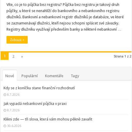
Víte, co je to půjčka bez registru? Půjčka bez registru je takový druh
půjčky, u které se nenahlíží do bankovního a nebankovního registru
dlužníků. Bankovní a nebankovní registr dlužníků je databáze, ve které
se zaznamenávají dlužníci, kteří nejsou schopni splácet své závazky.
Registry dlužníku využívají především banky a některé nebankovní …
Zobrazit »
1
2
»
Strana 1 z 2
Nové
Populární
Komentáře
Tagy
Kdy se z koníčku stane finanční rozhodnutí
8.7.2026
Jak vypadá nebankovní půjčka v praxi
8.7.2026
Klikni zde — tři slova, která vám mohou pěkně zavařit
30.6.2026