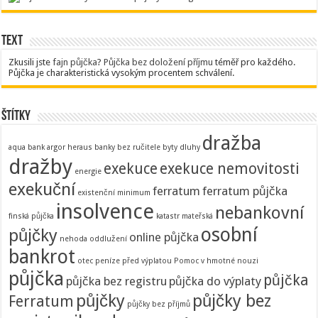
Text
Zkusili jste
fajn půjčka
?
Půjčka bez doložení příjmu
téměř pro každého.
Půjčka je charakteristická vysokým procentem schválení.
Štítky
dražba
aqua bank
argor heraus
banky
bez ručitele
byty
dluhy
dražby
exekuce
exekuce nemovitosti
energie
exekuční
ferratum
ferratum půjčka
existenční minimum
insolvence
nebankovní
finská půjčka
katastr
mateřská
osobní
půjčky
online půjčka
nehoda
oddlužení
bankrot
otec
peníze před výplatou
Pomoc v hmotné nouzi
půjčka
půjčka
půjčka bez registru
půjčka do výplaty
půjčky
půjčky bez
Ferratum
půjčky bez příjmů