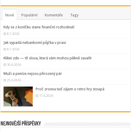
Nové
Populární
Komentáře
Tagy
Kdy se z koníčku stane finanční rozhodnutí
8.7.2026
Jak vypadá nebankovní půjčka v praxi
8.7.2026
Klikni zde — tři slova, která vám mohou pěkně zavařit
30.6.2026
Muži a peníze nejsou přirozený pár
25.6.2026
Proč zrovna teď zájem o retro hry stoupá
17.6.2026
Nejnovější příspěvky