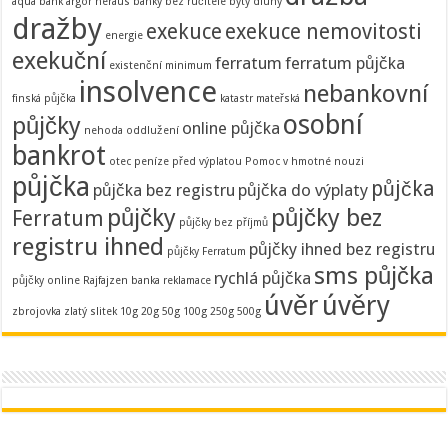
aqua bank
argor heraus
banky
bez ručitele
byty
dluhy
dražby
exekuce
exekuce nemovitosti
energie
exekuční
ferratum
ferratum půjčka
existenční minimum
insolvence
nebankovní
finská půjčka
katastr
mateřská
osobní
půjčky
online půjčka
nehoda
oddlužení
bankrot
otec
peníze před výplatou
Pomoc v hmotné nouzi
půjčka
půjčka
půjčka bez registru
půjčka do výplaty
půjčky
půjčky bez
Ferratum
půjčky bez příjmů
registru ihned
půjčky ihned bez registru
půjčky Ferratum
sms půjčka
rychlá půjčka
půjčky online
Rajfajzen banka
reklamace
úvěr
úvěry
zbrojovka
zlatý slitek 10g 20g 50g 100g 250g 500g