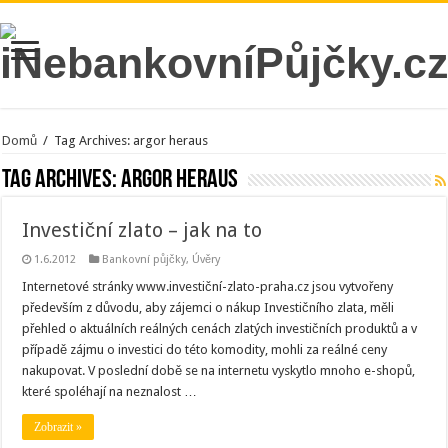
Domů
/
Tag Archives: argor heraus
Tag Archives:
argor heraus
Investiční zlato – jak na to
1.6.2012
Bankovní půjčky
,
Úvěry
Internetové stránky www.investiční-zlato-praha.cz jsou vytvořeny
především z důvodu, aby zájemci o nákup Investičního zlata, měli
přehled o aktuálních reálných cenách zlatých investičních produktů a v
případě zájmu o investici do této komodity, mohli za reálné ceny
nakupovat. V poslední době se na internetu vyskytlo mnoho e-shopů,
které spoléhají na neznalost …
Zobrazit »