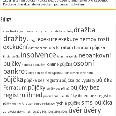
Zkusili jste
fajn půjčka
?
Půjčka bez doložení příjmu
téměř pro každého.
Půjčka je charakteristická vysokým procentem schválení.
Štítky
dražba
aqua bank
argor heraus
banky
bez ručitele
byty
dluhy
dražby
exekuce
exekuce nemovitosti
energie
exekuční
ferratum
ferratum půjčka
existenční minimum
insolvence
nebankovní
finská půjčka
katastr
mateřská
osobní
půjčky
online půjčka
nehoda
oddlužení
bankrot
otec
peníze před výplatou
Pomoc v hmotné nouzi
půjčka
půjčka
půjčka bez registru
půjčka do výplaty
půjčky
půjčky bez
Ferratum
půjčky bez příjmů
registru ihned
půjčky ihned bez registru
půjčky Ferratum
sms půjčka
rychlá půjčka
půjčky online
Rajfajzen banka
reklamace
úvěr
úvěry
zbrojovka
zlatý slitek 10g 20g 50g 100g 250g 500g