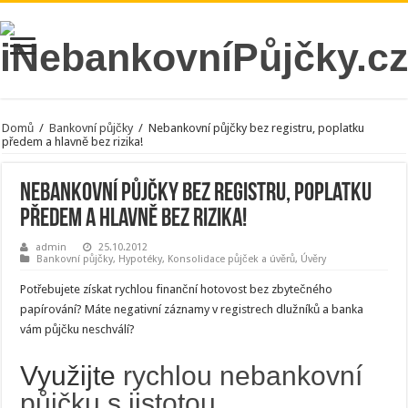
Domů
/
Bankovní půjčky
/
Nebankovní půjčky bez registru, poplatku
předem a hlavně bez rizika!
Nebankovní půjčky bez registru, poplatku
předem a hlavně bez rizika!
admin
25.10.2012
Bankovní půjčky
,
Hypotéky
,
Konsolidace půjček a úvěrů
,
Úvěry
Potřebujete získat rychlou finanční hotovost bez zbytečného
papírování? Máte negativní záznamy v registrech dlužníků a banka
vám půjčku neschválí?
Využijte
rychlou nebankovní
půjčku s jistotou