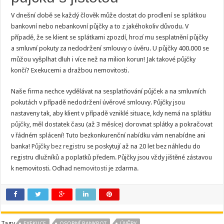
V dnešní době se každý člověk může dostat do prodlení se splátkou
bankovní nebo nebankovní půjčky a to z jakéhokoliv důvodu. V
případě, že se klient se splátkami zpozdí, hrozí mu sesplatnění půjčky
a smluvní pokuty za nedodržení smlouvy o úvěru. U půjčky 400.000 se
můžou vyšplhat dluh i více než na milion korun! Jak takové půjčky
končí? Exekucemi a dražbou nemovitosti.
Naše firma nechce vydělávat na sesplatňování půjček a na smluvních
pokutách v případě nedodržení úvěrové smlouvy. Půjčky jsou
nastaveny tak, aby klient v případě vzniklé situace, kdy nemá na splátku
půjčky
, měl dostatek času (až 3 měsíce) dorovnat splátky a pokračovat
v řádném splácení! Tuto bezkonkurenční nabídku vám nenabídne ani
banka!
Půjčky bez registru
se poskytují až na 20 let bez náhledu do
registru dlužníků a poplatků předem. Půjčky jsou vždy jištěné zástavou
k nemovitosti. Odhad
nemovitosti
je zdarma.
Tagy
EXEKUCE
OSOBNÍ BANKROT
ÚVĚRY