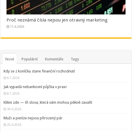
Proč neznámá čísla nejsou jen otravný marketing
11.6.2026
Nové
Populární
Komentáře
Tagy
Kdy se z koníčku stane finanční rozhodnutí
8.7.2026
Jak vypadá nebankovní půjčka v praxi
8.7.2026
Klikni zde — tři slova, která vám mohou pěkně zavařit
30.6.2026
Muži a peníze nejsou přirozený pár
25.6.2026