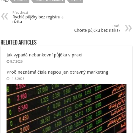
Předchozí
Rychlé půjčky bez registru a
rizika
Další
Chcete půjčku bez rizika?
Related Articles
Jak vypadá nebankovní půjčka v praxi
8.7.2026
Proč neznámá čísla nejsou jen otravný marketing
11.6.2026