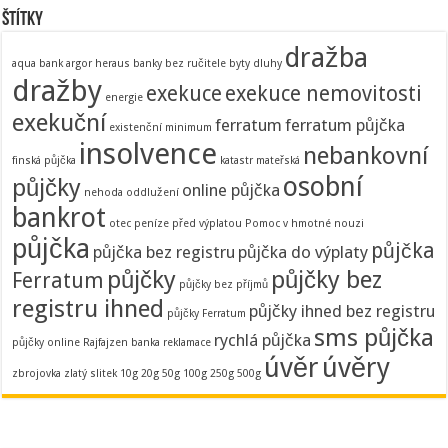
Štítky
dražba
aqua bank
argor heraus
banky
bez ručitele
byty
dluhy
dražby
exekuce
exekuce nemovitosti
energie
exekuční
ferratum
ferratum půjčka
existenční minimum
insolvence
nebankovní
finská půjčka
katastr
mateřská
osobní
půjčky
online půjčka
nehoda
oddlužení
bankrot
otec
peníze před výplatou
Pomoc v hmotné nouzi
půjčka
půjčka
půjčka bez registru
půjčka do výplaty
půjčky
půjčky bez
Ferratum
půjčky bez příjmů
registru ihned
půjčky ihned bez registru
půjčky Ferratum
sms půjčka
rychlá půjčka
půjčky online
Rajfajzen banka
reklamace
úvěr
úvěry
zbrojovka
zlatý slitek 10g 20g 50g 100g 250g 500g