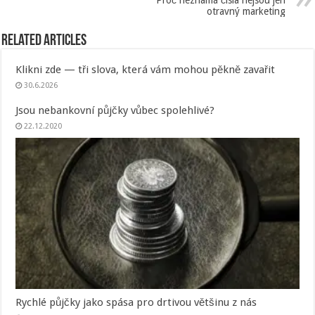
Proč neznámá čísla nejsou jen
otravný marketing
Related Articles
Klikni zde — tři slova, která vám mohou pěkně zavařit
30.6.2026
Jsou nebankovní půjčky vůbec spolehlivé?
22.12.2020
Rychlé půjčky jako spása pro drtivou většinu z nás