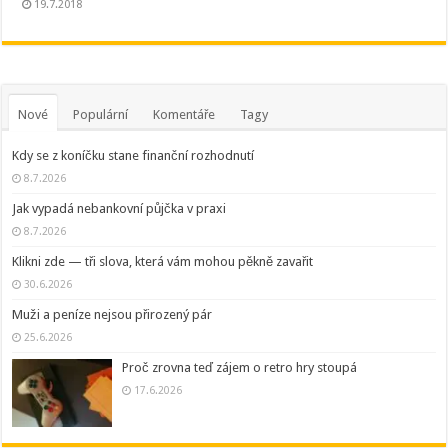
19.7.2018
Nové
Populární
Komentáře
Tagy
Kdy se z koníčku stane finanční rozhodnutí
8.7.2026
Jak vypadá nebankovní půjčka v praxi
8.7.2026
Klikni zde — tři slova, která vám mohou pěkně zavařit
30.6.2026
Muži a peníze nejsou přirozený pár
25.6.2026
Proč zrovna teď zájem o retro hry stoupá
17.6.2026