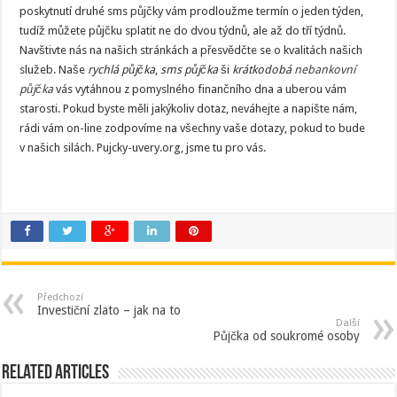
poskytnutí druhé sms půjčky vám prodloužme termín o jeden týden,
tudíž můžete půjčku splatit ne do dvou týdnů, ale až do tří týdnů.
Navštivte nás na našich stránkách a přesvědčte se o kvalitách našich
služeb. Naše
rychlá půjčka
,
sms půjčka
ši
krátkodobá
nebankovní
půjčka
vás vytáhnou z pomyslného finančního dna a uberou vám
starosti. Pokud byste měli jakýkoliv dotaz, neváhejte a napište nám,
rádi vám on-line zodpovíme na všechny vaše dotazy, pokud to bude
v našich silách. Pujcky-uvery.org, jsme tu pro vás.
Předchozí
Investiční zlato – jak na to
Další
Půjčka od soukromé osoby
Related Articles