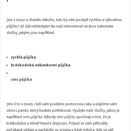
Jste v nouzi a sháníte někoho, kdo by vám poskytl rychlou a výhodnou
půjčku? Již dál nehledejte! Na naší internetové stránce naleznete
služby, jakými jsou například:
rychlá půjčka
krátkodobá nebankovní půjčka
sms půjčka
Jste-li to v nouzi, rádi vám podáme pomocnou ruku a půjčíme vám
obnos peněz, který budete potřebovat. Využijte naší
služby
, jakou je
například
sms půjčka
. Výhody sms
půjčky
spočívají v tom, že je
krátkodobá a téměř hned k dispozici. Pokud se vám přihodily
nečekané výdaje a nacházíte se zrovna v šásti měsíce, kdy se váš