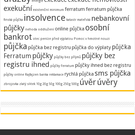
energie
exekuční
ferratum
ferratum půjčka
existenční minimum
insolvence
nebankovní
finská půjčka
katastr
mateřská
osobní
půjčky
online půjčka
nehoda
oddlužení
bankrot
otec
peníze před výplatou
Pomoc v hmotné nouzi
půjčka
půjčka
půjčka bez registru
půjčka do výplaty
půjčky
půjčky bez
Ferratum
půjčky bez příjmů
registru ihned
půjčky ihned bez registru
půjčky Ferratum
sms půjčka
rychlá půjčka
půjčky online
Rajfajzen banka
reklamace
úvěr
úvěry
zbrojovka
zlatý slitek 10g 20g 50g 100g 250g 500g