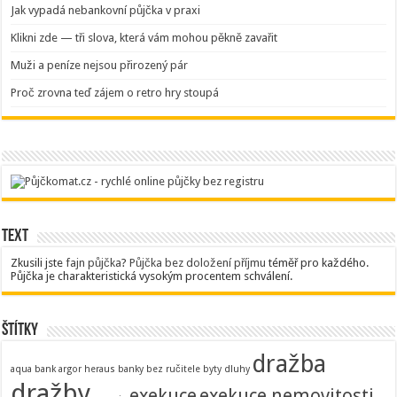
Jak vypadá nebankovní půjčka v praxi
Klikni zde — tři slova, která vám mohou pěkně zavařit
Muži a peníze nejsou přirozený pár
Proč zrovna teď zájem o retro hry stoupá
Text
Zkusili jste
fajn půjčka
?
Půjčka bez doložení příjmu
téměř pro každého.
Půjčka je charakteristická vysokým procentem schválení.
Štítky
dražba
aqua bank
argor heraus
banky
bez ručitele
byty
dluhy
dražby
exekuce
exekuce nemovitosti