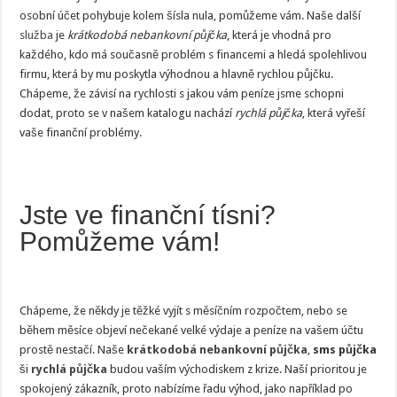
osobní účet pohybuje kolem šísla nula, pomůžeme vám. Naše další
služba
je
krátkodobá nebankovní půjčka
, která je vhodná pro
každého, kdo má současně problém s financemi a hledá spolehlivou
firmu, která by mu poskytla výhodnou a hlavně rychlou půjčku.
Chápeme, že závisí na rychlosti s jakou vám peníze jsme schopni
dodat, proto se v našem katalogu nachází
rychlá půjčka
, která vyřeší
vaše finanční problémy.
Jste ve finanční tísni?
Pomůžeme vám!
Chápeme, že někdy je těžké vyjít s měsíčním rozpočtem, nebo se
během měsíce objeví nečekané velké výdaje a peníze na vašem účtu
prostě nestačí. Naše
krátkodobá nebankovní půjčka
,
sms půjčka
ši
rychlá půjčka
budou vaším východiskem z krize. Naší prioritou je
spokojený zákazník, proto nabízíme řadu výhod, jako například po